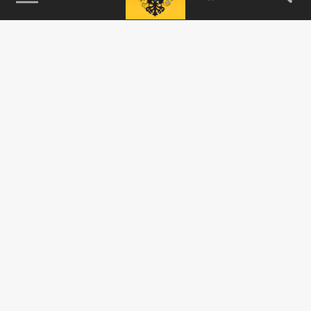
115093, г. Москва, переулок Партийный,
д.1, к.57, стр.3, эт.1, пом.I, ком.45