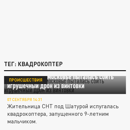
ТЕГ: КВАДРОКОПТЕР
Женщина в Подмосковье пыталась сбить
ПРОИСШЕСТВИЯ
игрушечный дрон из винтовки
07 СЕНТЯБРЯ 14:31
Жительница СНТ под Шатурой испугалась
квадрокоптера, запущенного 9-летним
мальчиком.