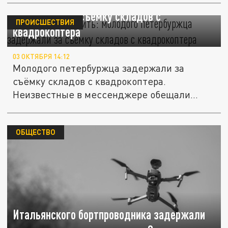
Обещали заплатить: молодого петербуржца
задержали за съёмку складов с
ПРОИСШЕСТВИЯ
квадрокоптера
03 ОКТЯБРЯ 14:12
Молодого петербуржца задержали за
съёмку складов с квадрокоптера.
Неизвестные в мессенджере обещали
ему...
ОБЩЕСТВО
Итальянского бортпроводника задержали