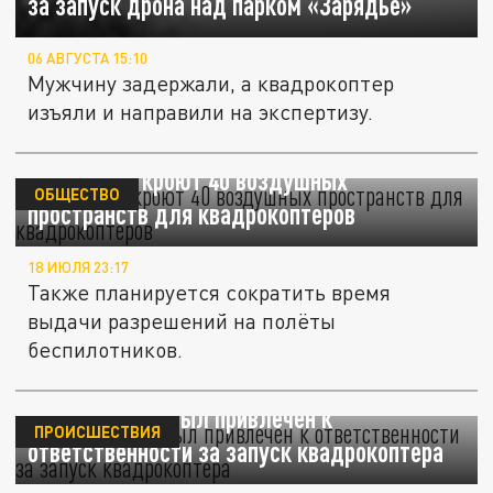
за запуск дрона над парком «Зарядье»
06 АВГУСТА 15:10
Мужчину задержали, а квадрокоптер
изъяли и направили на экспертизу.
В России откроют 40 воздушных
ОБЩЕСТВО
пространств для квадрокоптеров
18 ИЮЛЯ 23:17
Также планируется сократить время
выдачи разрешений на полёты
беспилотников.
Кемеровчанин был привлечен к
ПРОИСШЕСТВИЯ
ответственности за запуск квадрокоптера