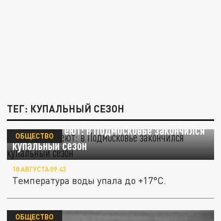
ТЕГ: КУПАЛЬНЫЙ СЕЗОН
Пляжи пустеют: в Подмосковье закончился
ОБЩЕСТВО
купальный сезон
18 АВГУСТА 09:43
Температура воды упала до +17°C.
ОБЩЕСТВО