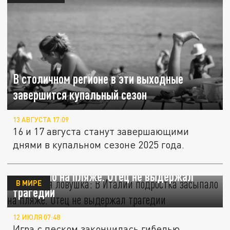
В столичном регионе в эти выходные
завершится купальный сезон
13 АВГУСТА 17:09
16 и 17 августа станут завершающими
днями в купальном сезоне 2025 года.
Песчаная ловушка: В Италии подростка
засыпало на пляже. Отец не выдержал
В МИРЕ
трагедии
12 ИЮЛЯ 07:48
Игра с песком закончилась гибелью