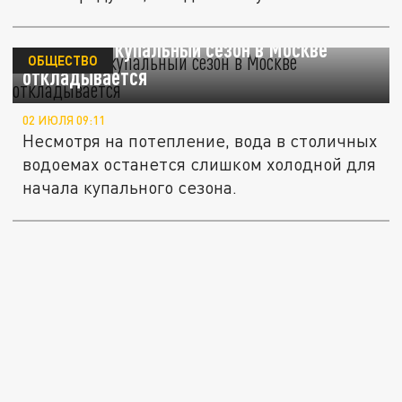
Вильфанд: купальный сезон в Москве
ОБЩЕСТВО
откладывается
02 ИЮЛЯ 09:11
Несмотря на потепление, вода в столичных
водоемах останется слишком холодной для
начала купального сезона.