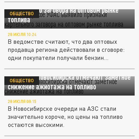
Новосибирское УФАС выявило признаки
картельного заговора на оптовом рынке
ОБЩЕСТВО
топлива
28 ИЮЛЯ 10:24
В ведомстве считают, что два оптовых
продавца региона действовали в сговоре:
одни покупатели получали бензин...
Водители Новосибирска отмечают заметное
ОБЩЕСТВО
снижение ажиотажа на топливо
28 ИЮЛЯ 08:15
В Новосибирске очереди на АЗС стали
значительно короче, но цены на топливо
остаются высокими.