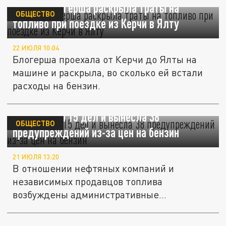
Тревел-блогерша раскрыла траты на
ОБЩЕСТВО
топливо при поездке из Керчи в Ялту
22 ИЮЛЯ 10:04
Блогерша проехала от Керчи до Ялты на
машине и раскрыла, во сколько ей встали
расходы на бензин.
ФАС завела 15 дел и вынесла 38
ОБЩЕСТВО
предупреждений из-за цен на бензин
21 ИЮЛЯ 13:20
В отношении нефтяных компаний и
независимых продавцов топлива
возбуждены административные
расследования из-за...