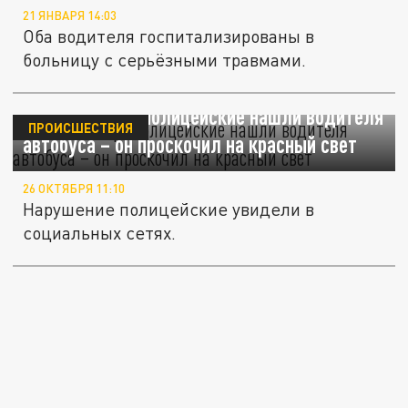
21 ЯНВАРЯ 14:03
Оба водителя госпитализированы в
больницу с серьёзными травмами.
Во Владимире полицейские нашли водителя
ПРОИСШЕСТВИЯ
автобуса – он проскочил на красный свет
26 ОКТЯБРЯ 11:10
Нарушение полицейские увидели в
социальных сетях.