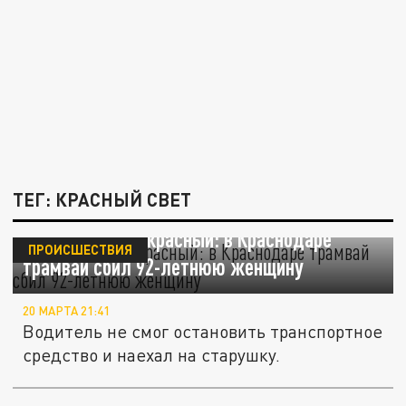
ТЕГ: КРАСНЫЙ СВЕТ
Переходила на красный: в Краснодаре
ПРОИСШЕСТВИЯ
трамвай сбил 92-летнюю женщину
20 МАРТА 21:41
Водитель не смог остановить транспортное
средство и наехал на старушку.
ЛДПР предлагает новый закон: камеры