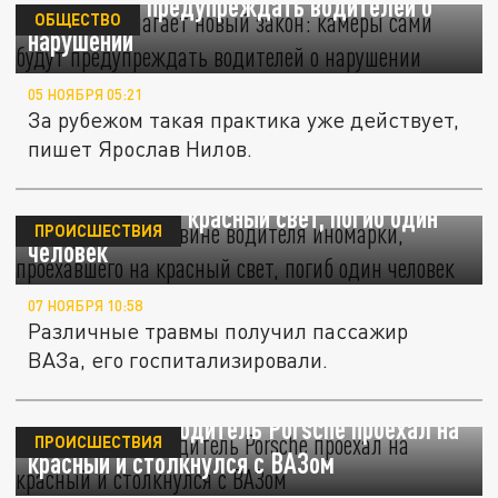
сами будут предупреждать водителей о
ОБЩЕСТВО
нарушении
05 НОЯБРЯ 05:21
За рубежом такая практика уже действует,
пишет Ярослав Нилов.
В Кореновске по вине водителя иномарки,
проехавшего на красный свет, погиб один
ПРОИСШЕСТВИЯ
человек
07 НОЯБРЯ 10:58
Различные травмы получил пассажир
ВАЗа, его госпитализировали.
В Краснодаре водитель Porsche проехал на
ПРОИСШЕСТВИЯ
красный и столкнулся с ВАЗом