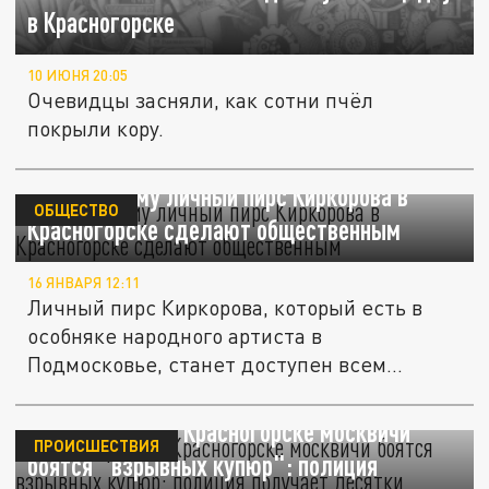
в Красногорске
10 ИЮНЯ 20:05
Очевидцы засняли, как сотни пчёл
покрыли кору.
Mash: Почему личный пирс Киркорова в
ОБЩЕСТВО
Красногорске сделают общественным
16 ЯНВАРЯ 12:11
Личный пирс Киркорова, который есть в
особняке народного артиста в
Подмосковье, станет доступен всем
жителям.
После взрыва в Красногорске москвичи
ПРОИСШЕСТВИЯ
боятся "взрывных купюр": полиция