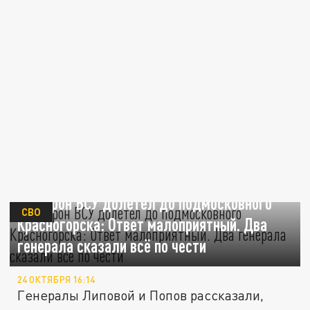
Как дрон ВСУ долетел до подмосковного
СВО
Красногорска: Ответ малоприятный. Два
генерала сказали всё по чести
24 ОКТЯБРЯ 16:14
Генералы Липовой и Попов рассказали,