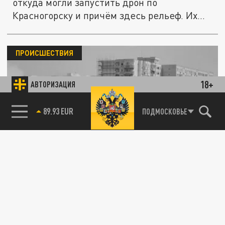
откуда могли запустить дрон по
Красногорску и причём здесь рельеф. Их...
ПРОИСШЕСТВИЯ
18+
АВТОРИЗАЦИЯ
85.64 BRENT
ПОДМОСКОВЬЕ
“Стену пробило во двор”: беспилотник
взорвался в доме в Красногорске
24 ОКТЯБРЯ 09:07
Пять человек получили ранения, включая
ребёнка. Жителей эвакуируют, работает
МЧС.