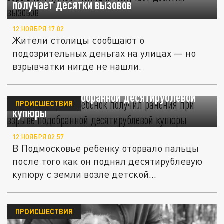
получает десятки вызовов
12 НОЯБРЯ 17:02
Жители столицы сообщают о
подозрительных деньгах на улицах — но
взрывчатки нигде не нашли.
В Красногорске ребенок получил ранения
при взрыве подобранной десятирублевой
ПРОИСШЕСТВИЯ
купюры
12 НОЯБРЯ 02:57
В Подмосковье ребенку оторвало пальцы
после того как он поднял десятирублевую
купюру с земли возле детской...
ПРОИСШЕСТВИЯ