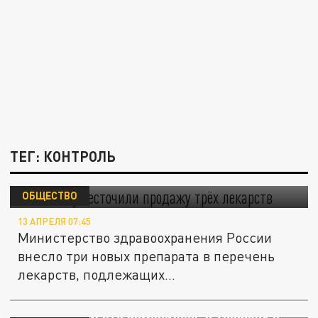
ТЕГ: КОНТРОЛЬ
В России ужесточили продажу трёх
лекарств
ОБЩЕСТВО
13 АПРЕЛЯ 07:45
Министерство здравоохранения России
внесло три новых препарата в перечень
лекарств, подлежащих...
ЖКХ без "поблажек". Контроль