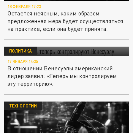
18 ФЕВРАЛЯ 17:23
Остается неясным, каким образом
предложенная мера будет осуществляться
на практике, если она будет принята.
Трамп: США теперь контролируют
Венесуэлу
ПОЛИТИКА
17 ЯНВАРЯ 14:35
В отношении Венесуэлы американский
лидер заявил: «Теперь мы контролируем
эту территорию».
ТЕХНОЛОГИИ