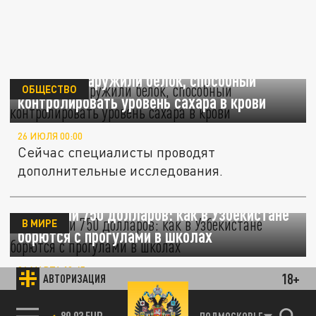
Учёные обнаружили белок, способный
ОБЩЕСТВО
контролировать уровень сахара в крови
26 ИЮЛЯ 00:00
Сейчас специалисты проводят
дополнительные исследования.
Учёба или 750 долларов: как в Узбекистане
В МИРЕ
борются с прогулами в школах
26 МАРТА 10:45
18+
АВТОРИЗАЦИЯ
Нацгвардия подняла школьную
посещаемость до 97,7%.
85.64 BRENT