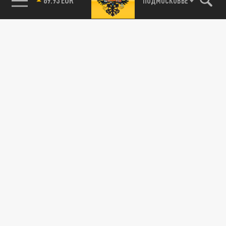
ПОДМОСКОВЬЕ
МИГРАНТЫ
Нелегалы под колпаком: в России
предлагают создать систему тотального
контроля за мигрантами
14 МАРТА 23:26
Мигрантам - цифровой ошейник? Депутат
предложил следить за каждым шагом
приезжих.