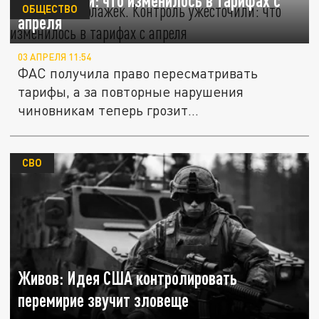
ужесточили: что изменилось в тарифах с
ОБЩЕСТВО
апреля
03 АПРЕЛЯ 11:54
ФАС получила право пересматривать
тарифы, а за повторные нарушения
чиновникам теперь грозит
дисквалификация до...
СВО
Живов: Идея США контролировать
перемирие звучит зловеще