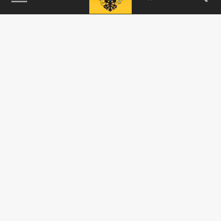
115093, г. Москва, переулок Партийный,
д.1, к.57, стр.3, эт.1, пом.I, ком.45