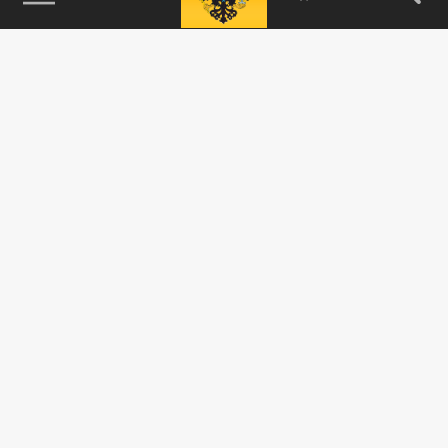
115093, г. Москва, переулок Партийный,
д.1, к.57, стр.3, эт.1, пом.I, ком.45