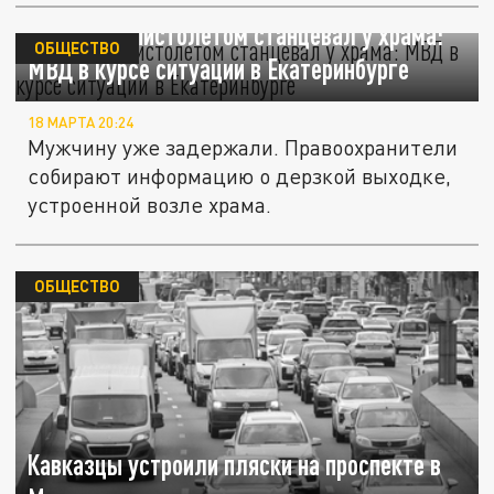
Бородач с пистолетом станцевал у храма:
ОБЩЕСТВО
МВД в курсе ситуации в Екатеринбурге
18 МАРТА 20:24
Мужчину уже задержали. Правоохранители
собирают информацию о дерзкой выходке,
устроенной возле храма.
ОБЩЕСТВО
Кавказцы устроили пляски на проспекте в