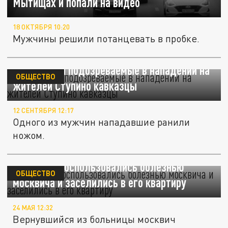
Мытищах и попали на видео
18 ОКТЯБРЯ 10:20
Мужчины решили потанцевать в пробке.
Задержаны подозреваемые в нападении на
ОБЩЕСТВО
жителей Ступино кавказцы
12 СЕНТЯБРЯ 12:17
Одного из мужчин нападавшие ранили
ножом.
Кавказцы воспользовались болезнью
ОБЩЕСТВО
москвича и заселились в его квартиру
24 МАЯ 12:32
Вернувшийся из больницы москвич