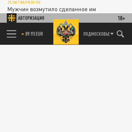
15 ОКТЯБРЯ 09:50
Мужчин возмутило сделанное им
замечание.
18+
АВТОРИЗАЦИЯ
85.64 BRENT
ПОДМОСКОВЬЕ
МИГРАНТЫ
"Славян не берём. Только Кавказ." Почему
подростковая драка и блогер-хам
взбудоражили страну
12 ФЕВРАЛЯ 09:00
Начиналось всё как всегда. Провокатор из
Дагестана, возомнивший себя блогером, на
камеру приставал к русским...