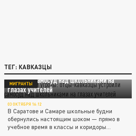
ТЕГ: КАВКАЗЦЫ
Пощёчины и угрозы: отцы-кавказцы
устроили самосуд над школьниками на
МИГРАНТЫ
глазах учителей
03 ОКТЯБРЯ 16:12
В Саратове и Самаре школьные будни
обернулись настоящим шоком — прямо в
учебное время в классы и коридоры...