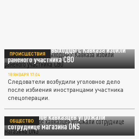
В Подмосковье выходцы с Кавказа избили
ПРОИСШЕСТВИЯ
раненого участника СВО
18 ЯНВАРЯ 17:04
Следователи возбудили уголовное дело
после избиения иностранцами участника
спецоперации.
В Химках трое кавказцев угрожали
ОБЩЕСТВО
сотруднице магазина DNS