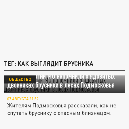
ТЕГ: КАК ВЫГЛЯДИТ БРУСНИКА
В Минэкологии МО напомнили о ядовитых
ОБЩЕСТВО
двойниках брусники в лесах Подмосковья
07 АВГУСТА 21:52
Жителям Подмосковья рассказали, как не
спутать бруснику с опасным близнецом.