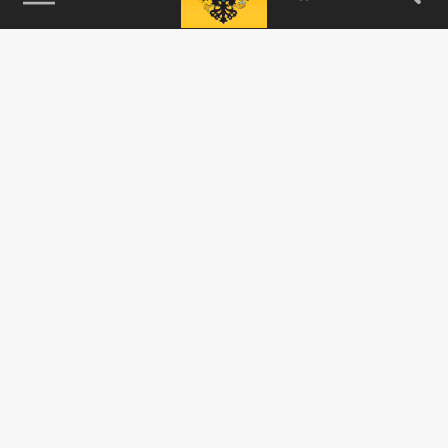
115093, г. Москва, переулок Партийный,
д.1, к.57, стр.3, эт.1, пом.I, ком.45