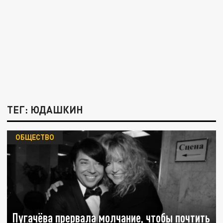
ТЕГ: ЮДАШКИН
ОБЩЕСТВО
Пугачёва прервала молчание, чтобы почтить