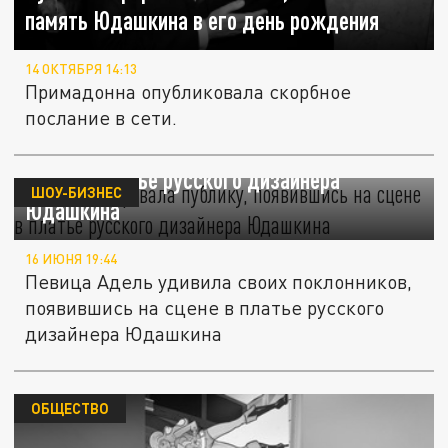
память Юдашкина в его день рождения
14 ОКТЯБРЯ 14:13
Примадонна опубликовала скорбное
послание в сети.
Адель шокировала публику, появившись на
сцене в платье русского дизайнера
ШОУ-БИЗНЕС
Юдашкина
16 ИЮНЯ 19:44
Певица Адель удивила своих поклонников,
появившись на сцене в платье русского
дизайнера Юдашкина
ОБЩЕСТВО