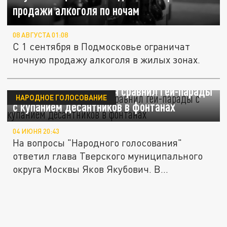
продажи алкоголя по ночам
08 АВГУСТА 01:08
С 1 сентября в Подмосковье ограничат
ночную продажу алкоголя в жилых зонах.
Депутат Яков Якубович сравнил гей-парады
НАРОДНОЕ ГОЛОСОВАНИЕ
с купанием десантников в фонтанах
04 ИЮНЯ 20:43
На вопросы "Народного голосования"
ответил глава Тверского муниципального
округа Москвы Яков Якубович. В...