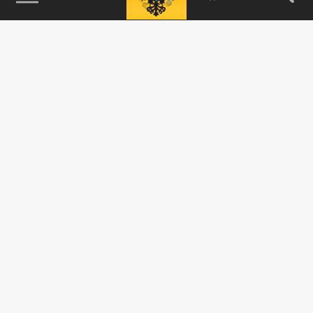
115093, г. Москва, переулок Партийный,
д.1, к.57, стр.3, эт.1, пом.I, ком.45