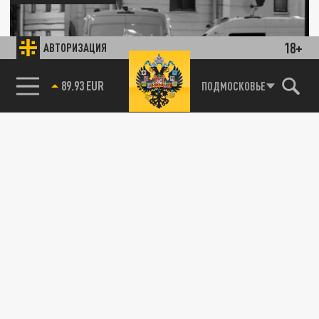
18+
АВТОРИЗАЦИЯ
89.93 EUR
ПОДМОСКОВЬЕ
85.64 BRENT
Подростки избили сверстницу в
подмосковных Люберцах
12 ЯНВАРЯ 18:31
Школьницу избили её сверстницы в
Подмосковье.
ПРОИСШЕСТВИЯ