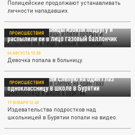
Полицейские продолжают устанавливать
личности нападавших.
В Москве школьницы избили подругу и
ПРОИСШЕСТВИЯ
распылили ей в лицо газовый баллончик
04 АВГУСТА 13:38
Девочка попала в больницу.
Подростки избили слепую на один глаз
ПРОИСШЕСТВИЯ
одноклассницу в школе в Бурятии
17 ЯНВАРЯ 12:48
Издевательства подростков над
школьницей в Бурятии попали на видео.