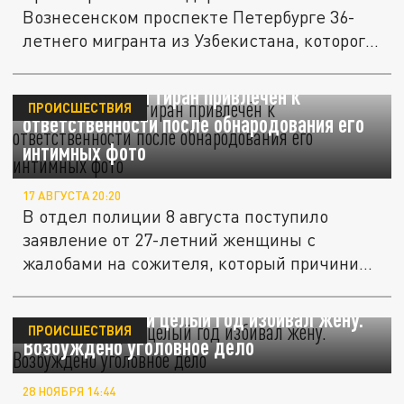
Вознесенском проспекте Петербурге 36-
летнего мигранта из Узбекистана, которого
на...
Нижегородский тиран привлечён к
ПРОИСШЕСТВИЯ
ответственности после обнародования его
интимных фото
17 АВГУСТА 20:20
В отдел полиции 8 августа поступило
заявление от 27-летний женщины с
жалобами на сожителя, который причинил
ей...
Житель Ветлуги целый год избивал жену.
ПРОИСШЕСТВИЯ
Возбуждено уголовное дело
28 НОЯБРЯ 14:44