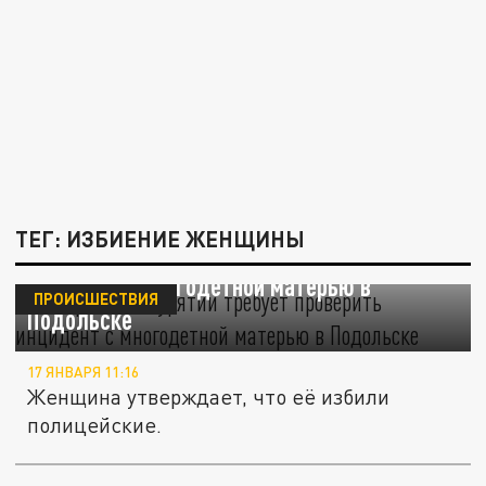
ТЕГ: ИЗБИЕНИЕ ЖЕНЩИНЫ
Полпредство Бурятии требует проверить
инцидент с многодетной матерью в
ПРОИСШЕСТВИЯ
Подольске
17 ЯНВАРЯ 11:16
Женщина утверждает, что её избили
полицейские.