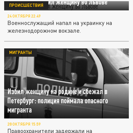
Боевик ВСУ избил женщину во Львове
ПРОИСШЕСТВИЯ
24 ОКТЯБРЯ 22:49
Военнослужащий напал на украинку на
железнодорожном вокзале.
МИГРАНТЫ
Избил женщину на родине и сбежал в
Петербург: полиция поймала опасного
мигранта
28 ОКТЯБРЯ 15:59
Правоохранители задержали на