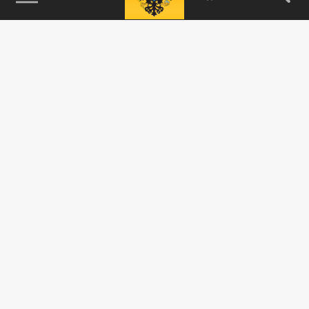
115093, г. Москва, переулок Партийный,
д.1, к.57, стр.3, эт.1, пом.I, ком.45