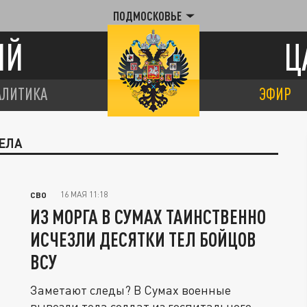
ПОДМОСКОВЬЕ
ИЙ
Ц
АЛИТИКА
ЭФИР
ТЕЛА
16 МАЯ 11:18
СВО
ИЗ МОРГА В СУМАХ ТАИНСТВЕННО
ИСЧЕЗЛИ ДЕСЯТКИ ТЕЛ БОЙЦОВ
ВСУ
Заметают следы? В Сумах военные
вывезли тела солдат из госпитального