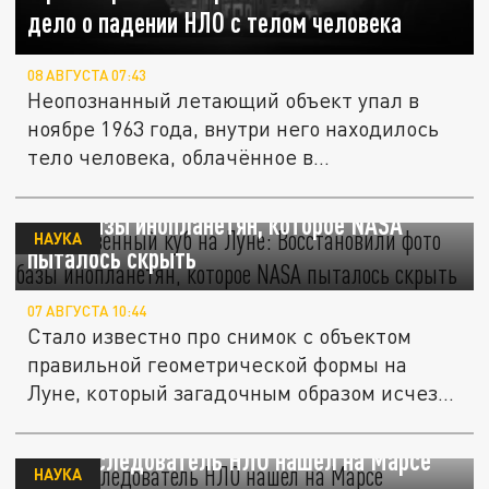
дело о падении НЛО с телом человека
08 АВГУСТА 07:43
Неопознанный летающий объект упал в
ноябре 1963 года, внутри него находилось
тело человека, облачённое в...
Таинственный куб на Луне: Восстановили
фото базы инопланетян, которое NASA
НАУКА
пыталось скрыть
07 АВГУСТА 10:44
Стало известно про снимок с объектом
правильной геометрической формы на
Луне, который загадочным образом исчез...
DM: Исследователь НЛО нашел на Марсе
НАУКА