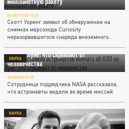
инопланетную ракету
04 АВГУСТА 16:23
Скотт Уоринг заявил об обнаружении на
снимках марсохода Curiosity
неразорвавшегося снаряда внеземного...
NASA заставило астронавтов молчать об
НЛО на Луне: что скрывают от
НАУКА
человечества
10 ИЮЛЯ 09:15
Сотрудница подрядчика NASA рассказала,
что астронавты видели во время миссий.
НАУКА