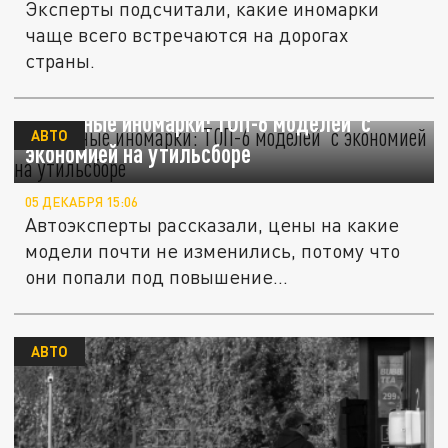
Эксперты подсчитали, какие иномарки
чаще всего встречаются на дорогах
страны.
Выгодные иномарки: ТОП-6 моделей с
АВТО
экономией на утильсборе
05 ДЕКАБРЯ 15:06
Автоэксперты рассказали, цены на какие
модели почти не изменились, потому что
они попали под повышение...
АВТО