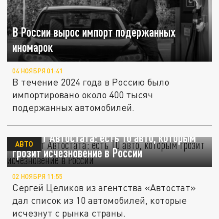
В России вырос импорт подержанных
иномарок
04 НОЯБРЯ 01:41
В течение 2024 года в Россию было
импортировано около 400 тысяч
подержанных автомобилей.
Эксперт Автостата: есть 10 авто, которым
АВТО
грозит исчезновение в России
02 НОЯБРЯ 11:55
Сергей Целиков из агентства «Автостат»
дал список из 10 автомобилей, которые
исчезнут с рынка страны.