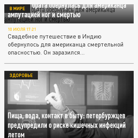
Свадьба брата обернулась для американца
В МИРЕ
ампутацией ног и смертью
10 ИЮЛЯ 17:21
Свадебное путешествие в Индию
обернулось для американца смертельной
опасностью. Он заразился
стрептококковой...
ЗДОРОВЬЕ
Пища, вода, контакт в быту: петербуржцев
предупредили о риске кишечных инфекций
летом