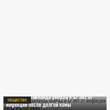
Принцесса Таиланда умерла в 47 лет от
ОБЩЕСТВО
инфекции после долгой комы