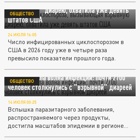
Вспышка циклоспороза, вызывающая
"взрывную" диарею, охватила уже девять
ОБЩЕСТВО
штатов США
24 ИЮЛЯ 16:05
Число инфицированных циклоспорозом в
США в 2026 году уже в четыре раза
превысило показатели прошлого года.
США накрыла волна инфекции: почти 2700
ОБЩЕСТВО
человек столкнулись с "взрывной" диареей
14 ИЮЛЯ 00:25
Вспышка паразитарного заболевания,
распространяемого через продукты,
достигла масштабов эпидемии в регионе...