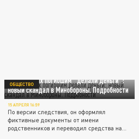
На выплатах погибшим "делали деньги":
ОБЩЕСТВО
новый скандал в Минобороны. Подробности
15 АПРЕЛЯ 16:59
По версии следствия, он оформлял
фиктивные документы от имени
родственников и переводил средства на...