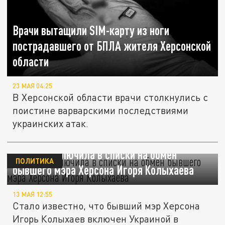
Врачи вытащили SIM-карту из ноги
пострадавшего от БПЛА жителя Херсонской
области
23 МАЯ 04:25
В Херсонской области врачи столкнулись с
поистине варварскими последствиями
украинских атак.
Украина включила в списки на обмен
ПОЛИТИКА
бывшего мэра Херсона Игоря Колыхаева
13 МАЯ 12:55
Стало известно, что бывший мэр Херсона
Игорь Колыхаев включен Украиной в