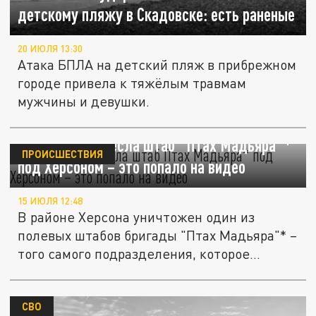
детскому пляжу в Скадовске: есть раненые
20 ИЮЛЯ 13:30
Атака БПЛА на детский пляж в прибрежном
городе привела к тяжёлым травмам
мужчины и девушки.
ФАБ-3000 разнесла штаб "Птах Мадьяра"*
ПРОИСШЕСТВИЯ
под Херсоном – это попало на видео
15 ИЮЛЯ 12:48
В районе Херсона уничтожен один из
полевых штабов бригады "Птах Мадьяра"* –
того самого подразделения, которое...
СВО