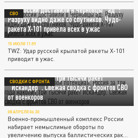
ВКС России доставили в Черновцы "ад":
СВО
Разруху видно даже со спутников. Чудо-
ракета Х-101 привела всех в ужас
15 ИЮЛЯ 11:59
TWZ: Удар русской крылатой ракеты Х-101
приводит в ужас.
Мы восстановим свой потенциал. Россия за
три года накопит три тысячи ракет
СВОДКИ С ФРОНТА
"Искандер". Свежая сводка с фронтов СВО
от военкоров
08 АПРЕЛЯ 06:30
Военно-промышленный комплекс России
набирает немыслимые обороты по
увеличению выпуска баллистических ракет