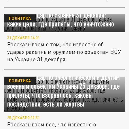
и...
Ракетный удар по Украине 31 декабря:
ПОЛИТИКА
какие цели, где прилеты, что уничтожено
31 ДЕКАБРЯ 14:01
Рассказываем о том, что известно об
ударах ракетным оружием по объектам ВСУ
на Украине 31 декабря.
Ракетный удар по энергетическим и другим
ПОЛИТИКА
военным объектам Украины 25 декабря: где
прилеты, что взорвалось, каковы
последствия, есть ли жертвы
25 ДЕКАБРЯ 09:51
Рассказываем все, что известно о