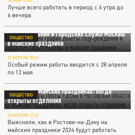
10 МАЯ 19:08
Лучше всего работать в период с 6 утра до
6 вечера.
Стал известен график работы
соцучреждений и городских служб Москвы
ОБЩЕСТВО
в майские праздники
27 АПРЕЛЯ 18:41
Особый режим работы вводится с 28 апреля
по 12 мая.
График работы Почты России в Ростовской
области на майских праздниках: когда
ОБЩЕСТВО
открыты отделения
23 АПРЕЛЯ 13:32
Выяснили, как в Ростове-на-Дону на
майские праздники 2024 будут работать