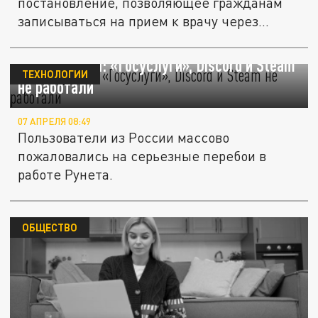
постановление, позволяющее гражданам
записываться на прием к врачу через
портал...
Рунет рухнул: «Госуслуги», Discord и Steam
ТЕХНОЛОГИИ
не работали
07 АПРЕЛЯ 08:49
Пользователи из России массово
пожаловались на серьезные перебои в
работе Рунета.
ОБЩЕСТВО