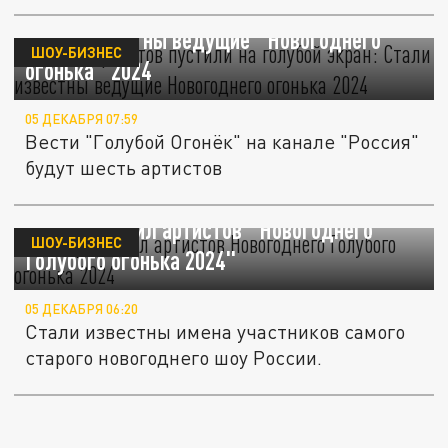
Кого из артистов пустили на голубой экран:
Стали известны ведущие "Новогоднего
ШОУ-БИЗНЕС
огонька" 2024
05 ДЕКАБРЯ 07:59
Вести "Голубой Огонёк" на канале "Россия"
будут шесть артистов
КП перечислил артистов "Новогоднего
ШОУ-БИЗНЕС
Голубого огонька 2024"
05 ДЕКАБРЯ 06:20
Стали известны имена участников самого
старого новогоднего шоу России.