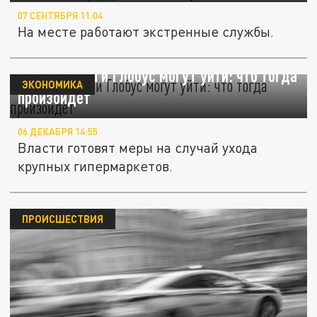
07 СЕНТЯБРЯ 11:04
На месте работают экстренные службы.
Метро, Ашан и Глобус могут уйти: что тогда
ЭКОНОМИКА
произойдёт
06 ДЕКАБРЯ 14:55
Власти готовят меры на случай ухода
крупных гипермаркетов.
ПРОИСШЕСТВИЯ