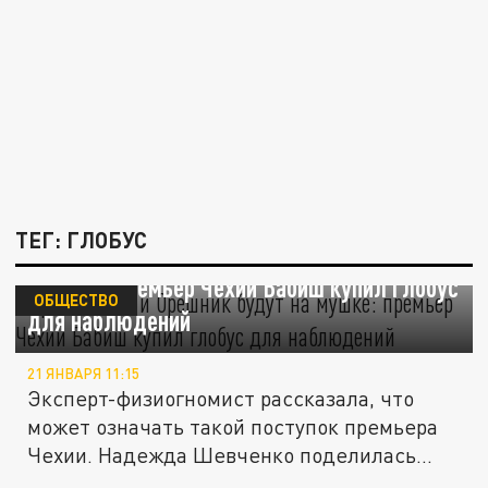
ТЕГ: ГЛОБУС
Гренландия и "Орешник" будут "на
мушке": премьер Чехии Бабиш купил глобус
ОБЩЕСТВО
для наблюдений
21 ЯНВАРЯ 11:15
Эксперт-физиогномист рассказала, что
может означать такой поступок премьера
Чехии. Надежда Шевченко поделилась...