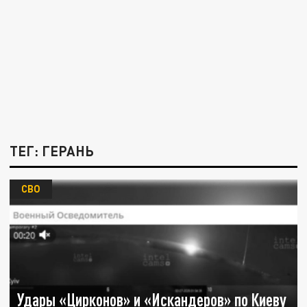
ТЕГ: ГЕРАНЬ
СВО
Удары «Цирконов» и «Искандеров» по Киеву