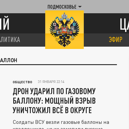
ПОДМОСКОВЬЕ
ИЙ
Ц
АЛИТИКА
ЭФИР
БАЛЛОН
31 ЯНВАРЯ 22:14
ОБЩЕСТВО
ДРОН УДАРИЛ ПО ГАЗОВОМУ
БАЛЛОНУ: МОЩНЫЙ ВЗРЫВ
УНИЧТОЖИЛ ВСЁ В ОКРУГЕ
Солдаты ВСУ везли газовые баллоны на
квадроцикле, но их заметили русские