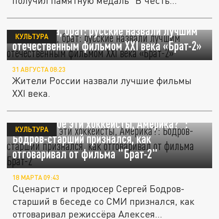
получил памятную медаль "В честь...
В чем сила, брат: русские назвали лучшим
КУЛЬТУРА
отечественным фильмом XXI века «Брат-2»
31 АВГУСТА 08:23
Жители России назвали лучшие фильмы
XXI века.
"Зачем тебе эти хоккеисты, Америка?":
КУЛЬТУРА
Бодров-старший признался, как
отговаривал от фильма "Брат-2"
18 МАРТА 09:43
Сценарист и продюсер Сергей Бодров-
старший в беседе со СМИ признался, как
отговаривал режиссёра Алексея...