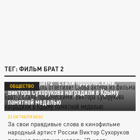
ТЕГ: ФИЛЬМ БРАТ 2
За Севастополь ответили! Слова актёра из
фильма "Брат-2" стали пророческими.
ОБЩЕСТВО
Виктора Сухорукова наградили в Крыму
памятной медалью
23 ОКТЯБРЯ 08:03
За свои правдивые слова в кинофильме
народный артист России Виктор Сухоруков