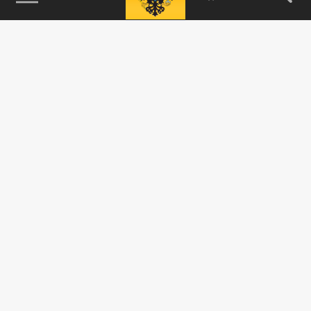
115093, г. Москва, переулок Партийный,
д.1, к.57, стр.3, эт.1, пом.I, ком.45