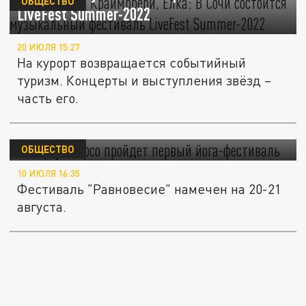
ОБЩЕСТВО
LiveFest Summer-2022
20 ИЮЛЯ 15:27
На курорт возвращается событийный
туризм. Концерты и выступления звёзд –
часть его.
В Абрау-Дюрсо пройдет первый йога-
фестиваль
ОБЩЕСТВО
10 ИЮЛЯ 16:35
Фестиваль "Равновесие" намечен на 20-21
августа.