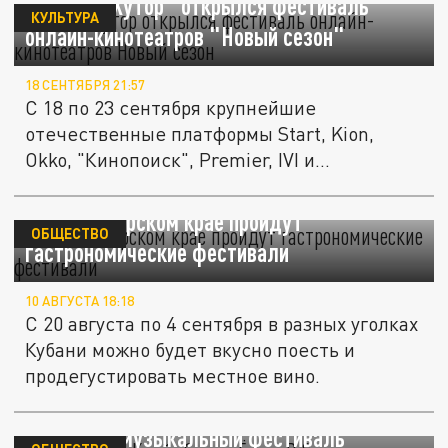
На "Роза Хутор" открылся фестиваль
КУЛЬТУРА
онлайн-кинотеатров "Новый сезон"
18 СЕНТЯБРЯ 21:57
С 18 по 23 сентября крупнейшие
отечественные платформы Start, Kion,
Okko, "Кинопоиск", Premier, IVI и...
В Краснодарском крае пройдут
ОБЩЕСТВО
гастрономические фестивали
10 АВГУСТА 18:18
С 20 августа по 4 сентября в разных уголках
Кубани можно будет вкусно поесть и
продегустировать местное вино.
Баста, Мари Краймбрери, Ёлка: В Сочи
состоится музыкальный фестиваль