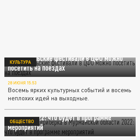
Какие июльские фестивали в ЦФО можно
КУЛЬТУРА
посетить на поездах
28 ИЮНЯ 15:53
Восемь ярких культурных событий и восемь
неплохих идей на выходные.
Фестиваль "Териберка" в Мурманской
области 2022: что будет в программе
ОБЩЕСТВО
мероприятий