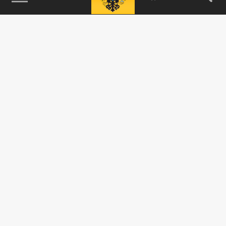
115093, г. Москва, переулок Партийный,
д.1, к.57, стр.3, эт.1, пом.I, ком.45