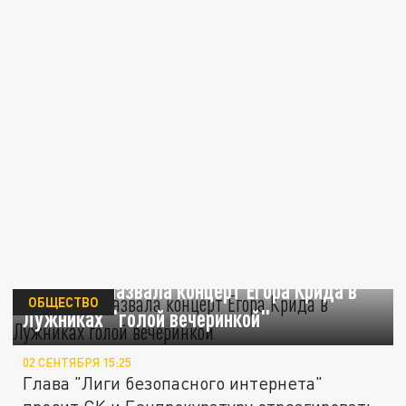
Мизулина назвала концерт Егора Крида в
ОБЩЕСТВО
Лужниках "голой вечеринкой"
02 СЕНТЯБРЯ 15:25
Глава "Лиги безопасного интернета"