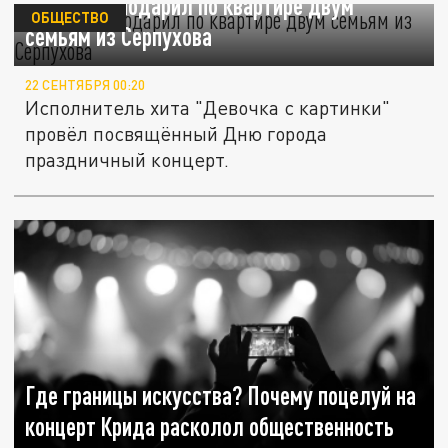
Егор Крид подарил по квартире двум
ОБЩЕСТВО
семьям из Серпухова
22 СЕНТЯБРЯ 00:20
Исполнитель хита "Девочка с картинки"
провёл посвящённый Дню города
праздничный концерт.
Где границы искусства? Почему поцелуй на
концерт Крида расколол общественность