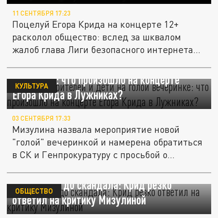
11 СЕНТЯБРЯ 17:23
Поцелуй Егора Крида на концерте 12+
расколол общество: вслед за шквалом
жалоб глава Лиги безопасного интернета...
80 тысяч зрителей и дети на "голой"
вечеринке: что произошло на концерте
КУЛЬТУРА
Егора Крида в Лужниках?
03 СЕНТЯБРЯ 17:33
Мизулина назвала мероприятие новой
"голой" вечеринкой и намерена обратиться
в СК и Генпрокуратуру с просьбой о...
От поцелуя до скандала: Крид резко
ОБЩЕСТВО
ответил на критику Мизулиной