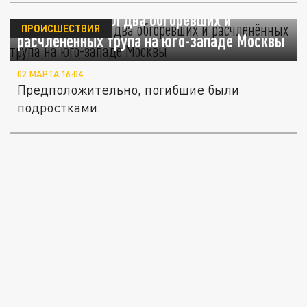
Прохожий нашел два обгоревших и
ПРОИСШЕСТВИЯ
расчленённых трупа на юго-западе Москвы
02 МАРТА 16:04
Предположительно, погибшие были
подростками.