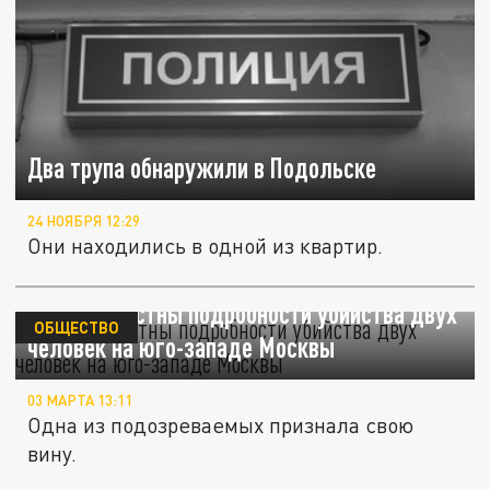
Два трупа обнаружили в Подольске
24 НОЯБРЯ 12:29
Они находились в одной из квартир.
Стали известны подробности убийства двух
ОБЩЕСТВО
человек на юго-западе Москвы
03 МАРТА 13:11
Одна из подозреваемых признала свою
вину.