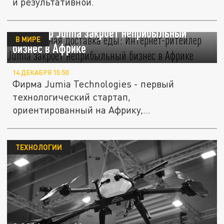
и результативной.
Невыгодная доставка еды: Интернет-
ритейлер Jumia закроет неприбыльный
В МИРЕ
бизнес в Африке
14 ДЕКАБРЯ 10:50
Фирма Jumia Technologies - первый
технологический стартап,
ориентированный на Африку,
специализирующийся на...
ТЕХНОЛОГИИ