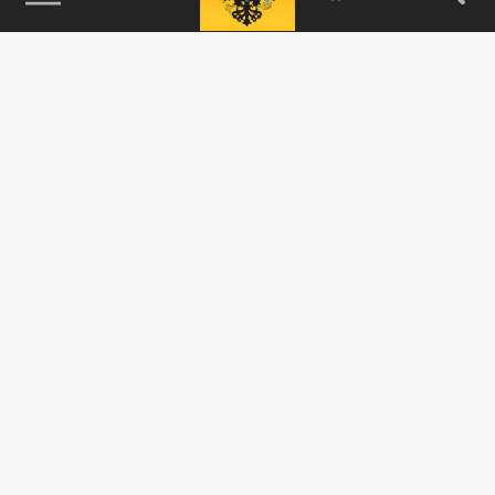
115093, г. Москва, переулок Партийный,
д.1, к.57, стр.3, эт.1, пом.I, ком.45