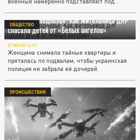
военные намеренно подставляют под
удар...
Два года в подполье: Как жительница ДНР
ОБЩЕСТВО
спасала детей от «Белых ангелов»
27 ИЮЛЯ 13:31
Женщина снимала тайные квартиры и
пряталась по подвалам, чтобы украинская
полиция не забрала её дочерей.
ПРОИСШЕСТВИЯ