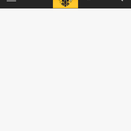
115093, г. Москва, переулок Партийный,
д.1, к.57, стр.3, эт.1, пом.I, ком.45