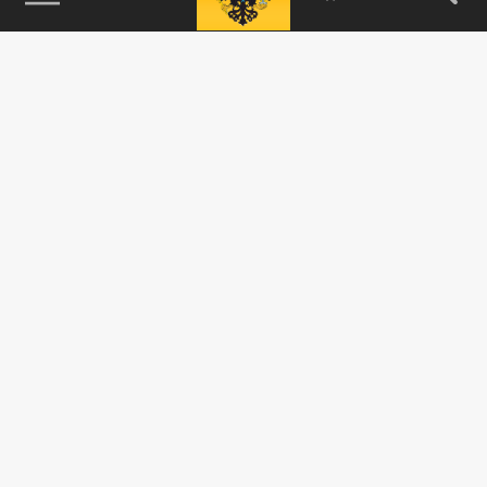
115093, г. Москва, переулок Партийный,
д.1, к.57, стр.3, эт.1, пом.I, ком.45