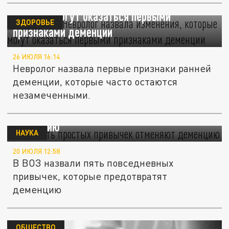
Не память. Невролог назвала изменения,
которые могут оказаться первыми
ЗДОРОВЬЕ
признаками деменции
26 ИЮЛЯ 16:14
Невролог назвала первые признаки ранней
деменции, которые часто остаются
незамеченными.
ВОЗ: Пять простых привычек отменяют
деменцию
НАУКА
20 ИЮЛЯ 12:58
В ВОЗ назвали пять повседневных
привычек, которые предотвратят
деменцию
ОБЩЕСТВО