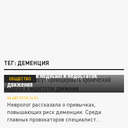
ТЕГ: ДЕМЕНЦИЯ
Деменцию могут провоцировать
хронический недосып и недостаток
ОБЩЕСТВО
движения
06 АВГУСТА 16:51
Невролог рассказала о привычках,
повышающих риск деменции. Среди
главных провокаторов специалист
выделила...