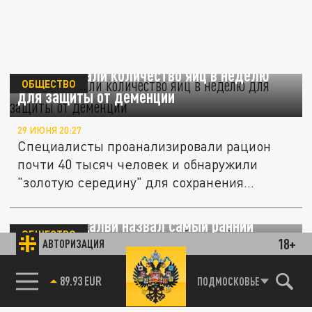
Врачи назвали количество яиц в неделю
ОБЩЕСТВО
для защиты от деменции
29 ИЮНЯ 20:27
Специалисты проанализировали рацион
почти 40 тысяч человек и обнаружили
"золотую середину" для сохранения...
Невролог Далви назвал самый ранний
ОБЩЕСТВО
18+
признак незаметный деменции
АВТОРИЗАЦИЯ
85.64 BRENT
ПОДМОСКОВЬЕ
17 ИЮНЯ 10:13
Невролог Ариф Далви назвал признак