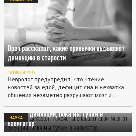
Врач рассказал, какие привычки вызывают
деменцию в старости
18 ИЮЛЯ 19:19
Невролог предупредил, что чтение
новостей за едой, дефицит сна и нехватка
общения незаметно разрушают мозг и...
Гарвард доказал: таксисты спасают свой
мозг от деменции, пока мы тупим в
НАУКА
навигатор