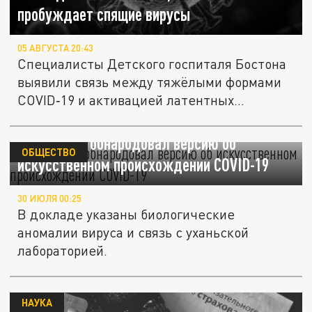
пробуждает спящие вирусы
05 АВГУСТА 20:43
Специалисты Детского госпиталя Бостона
выявили связь между тяжёлыми формами
COVID‑19 и активацией латентных...
Белый дом обнародовал версию об
ОБЩЕСТВО
искусственном происхождении COVID-19
30 ИЮЛЯ 00:25
В докладе указаны биологические
аномалии вируса и связь с уханьской
лабораторией.
НАУКА