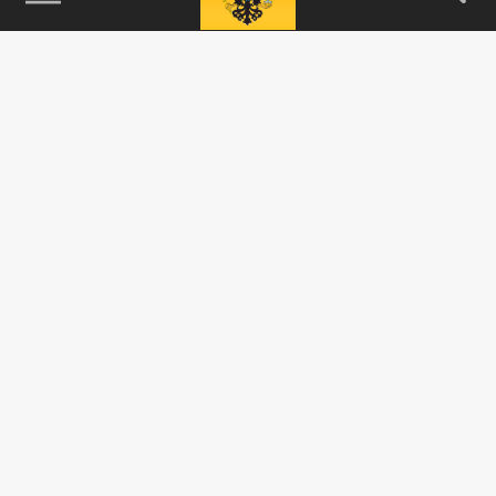
десяти переболевших испытывают
трудности с запоминанием информации.
ОБЩЕСТВО
COVID-19 возвращается: осенью ожидается
всплеск заболеваемости коронавирусом
14 АПРЕЛЯ 06:34
Эксперт Шахмарданов спрогнозировал
всплеск заболеваемости коронавирусом
осенью в России.