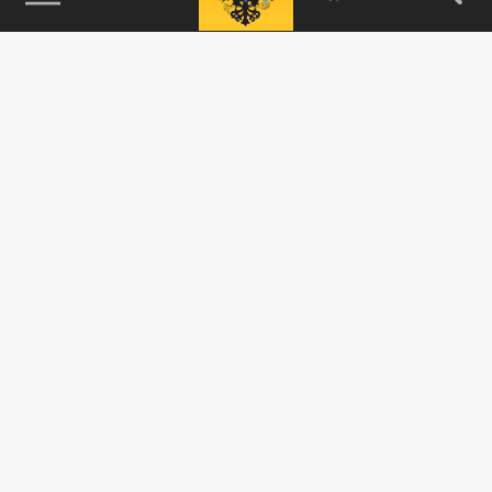
115093, г. Москва, переулок Партийный,
д.1, к.57, стр.3, эт.1, пом.I, ком.45