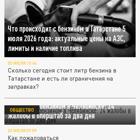
Что происходит с бензином в Татарстане 5
июля 2026 года: актуальные цены на АЗС,
лимиты и наличие топлива
05 ИЮЛЯ 13:44
Сколько сегодня стоит литр бензина в
Татарстане и есть ли ограничения на
заправках?
Ситуация с бензином в Челябинске: 24
ОБЩЕСТВО
жалобы в оперштаб за два дня
03 ИЮЛЯ 07:59
Как пожаловаться