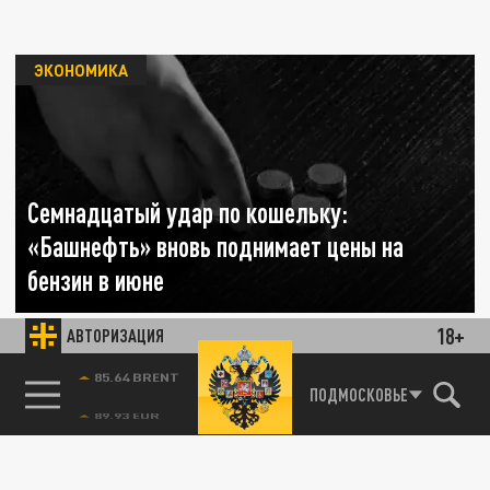
ЭКОНОМИКА
Семнадцатый удар по кошельку:
«Башнефть» вновь поднимает цены на
бензин в июне
18+
АВТОРИЗАЦИЯ
28 ИЮНЯ 10:32
«Башнефть-Розница» провела очередную
индексацию топлива с учётом непростой
85.64 BRENT
ПОДМОСКОВЬЕ
ситуации в топливно-энергетическом...