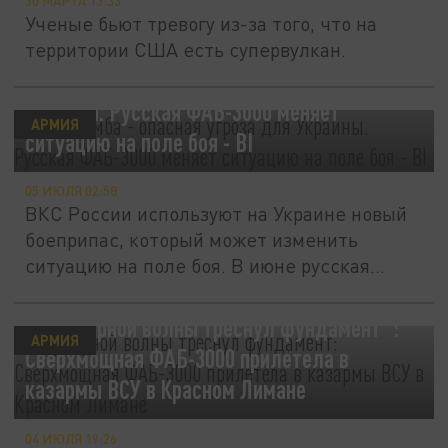
30 МАРТА 13:33
Ученые бьют тревогу из-за того, что на
территории США есть супервулкан.
"Царь-бомба" - опасная угроза для
Украины. Русская ФАБ-3000 меняет
АРМИЯ
ситуацию на поле боя - BI
05 ИЮЛЯ 02:58
ВКС России используют на Украине новый
боеприпас, который может изменить
ситуацию на поле боя. В июне русская...
"От ударной волны треснул фундамент":
АРМИЯ
Сверхмощная ФАБ-3000 прилетела в
казармы ВСУ в Красном Лимане
04 ИЮЛЯ 19:26