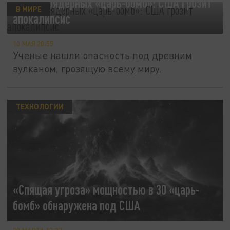
30 термоядерных «царь-бомб»: США грозит
В МИРЕ
апокалипсис
10 МАЯ 20:55
Ученые нашли опасность под древним
вулканом, грозящую всему миру.
ТЕХНОЛОГИИ
«Спящая угроза» мощностью в 30 «царь-
бомб» обнаружена под США