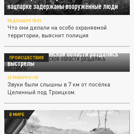
нацпарке задержаны вооружённые люди
08 ДЕКАБРЯ 18:03
Что они делали на особо охраняемой
территории, выяснит полиция
В лесу в Челябинской области раздались
ПРОИСШЕСТВИЯ
выстрелы
22 ЯНВАРЯ 01:00
Звуки были слышны в 7 км от посёлка
Целинный под Троицком.
В МИРЕ