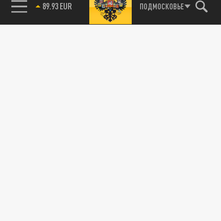
85.64 BRENT
ПОДМОСКОВЬЕ
30 ИЮНЯ 17:45
Несмотря на наличие грин-карты, девушку
отправили в центр для нелегалов в штате
Луизиана.
ПРОИСШЕСТВИЯ
Блогер использовал модель как наживку
для акул во время опасного флоридского
шоу
24 ИЮНЯ 22:12