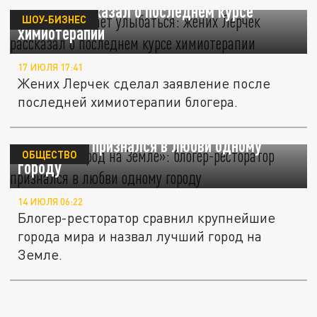
Лерчек рассказал о последнем курсе
ШОУ-БИЗНЕС
химиотерапии
17 ИЮЛЯ 17:41
Жених Лерчек сделал заявление после
последней химиотерапии блогера.
«Лучший город на Земле»: блогер-
ресторатор признался в любви одному
ОБЩЕСТВО
городу
14 ИЮЛЯ 06:22
Блогер-ресторатор сравнил крупнейшие
города мира и назвал лучший город на
Земле.