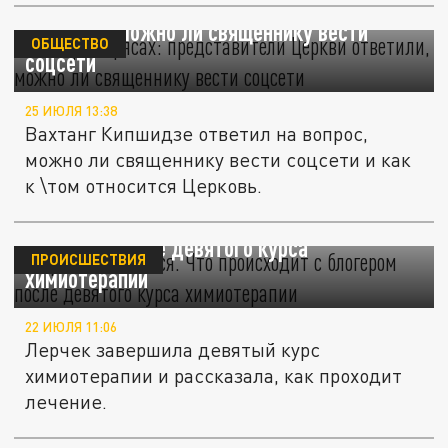
Блогеры в рясах: представители Церкви
ответили, можно ли священнику вести
ОБЩЕСТВО
соцсети
25 ИЮЛЯ 13:38
Вахтанг Кипшидзе ответил на вопрос,
можно ли священнику вести соцсети и как
к \том относится Церковь.
Лерчек не сдается. Что происходит с
блогером после девятого курса
ПРОИСШЕСТВИЯ
химиотерапии
22 ИЮЛЯ 11:06
Лерчек завершила девятый курс
химиотерапии и рассказала, как проходит
лечение.
"Она продолжает улыбаться": жених