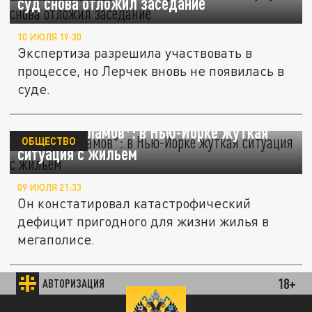
суд снова отложил заседание
10 ИЮЛЯ 19:30
Экспертиза разрешила участвовать в
процессе, но Лерчек вновь не появилась в
суде.
Блогер Варламов*: в Нью-Йорке жуткая
ОБЩЕСТВО
ситуация с жильем
09 ИЮЛЯ 21:33
Он констатировал катастрофический
дефицит пригодного для жизни жилья в
мегаполисе.
Блогершу Евдокию Ларькину задержали в
18+
АВТОРИЗАЦИЯ
В МИРЕ
США и отправили изолятор для нелегалов