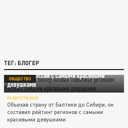
ТЕГ: БЛОГЕР
Ирландский блогер назвал Поволжье
регионом России с самыми красивыми
ОБЩЕСТВО
девушками
03 АВГУСТА 08:55
Объехав страну от Балтики до Сибири, он
составил рейтинг регионов с самыми
красивыми девушками.