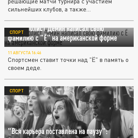
решающие матчи турнира с участием
сильнейших клубов, а также...
Баскетболист Дёмин написал свою
СПОРТ
фамилию с "Ё" на американской форме
11 АВГУСТА 16:46
Спортсмен ставит точки над "Ё" в память о
своем деде.
СПОРТ
"Вся карьера поставлена на паузу":