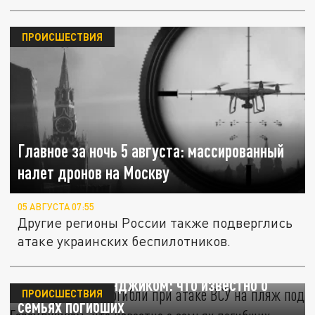
ПРОИСШЕСТВИЯ
Главное за ночь 5 августа: массированный
налет дронов на Москву
05 АВГУСТА 07:55
Другие регионы России также подверглись
атаке украинских беспилотников.
Четверо детей погибли при атаке ВСУ на
пляж под Геленджиком: что известно о
ПРОИСШЕСТВИЯ
семьях погибших