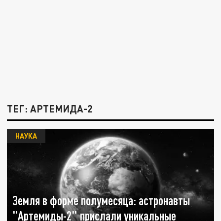
ТЕГ: АРТЕМИДА-2
НАУКА
Земля в форме полумесяца: астронавты
"Артемиды-2" прислали уникальные