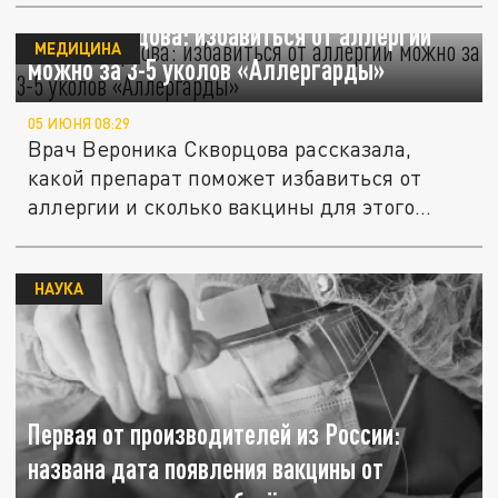
Врач Скворцова: избавиться от аллергии
МЕДИЦИНА
можно за 3-5 уколов «Аллергарды»
05 ИЮНЯ 08:29
Врач Вероника Скворцова рассказала,
какой препарат поможет избавиться от
аллергии и сколько вакцины для этого...
НАУКА
Первая от производителей из России:
названа дата появления вакцины от