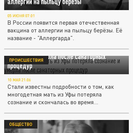
аллергии на пыльцу берёзы
05 ИЮНЯ 07:01
В России появится первая отечественная
вакцина от аллергии на пыльцу берёзы. Её
название - "Аллергарда".
Многодетная мать из Уфы потеряла
сознание и умерла после санаторных
ПРОИСШЕСТВИЯ
процедур
10 МАЯ 21:06
Стали известны подробности о том, как
многодетная мать из Уфы потеряла
сознание и скончалась во время...
ОБЩЕСТВО